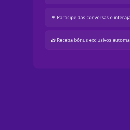
💬 Participe das conversas e interaj
🎁 Receba bônus exclusivos autom