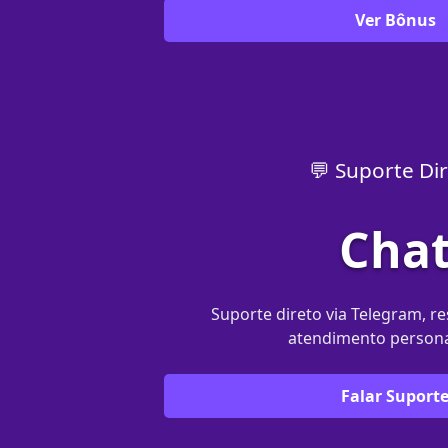
Ver Bônus
💬 Suporte Di
Cha
Suporte direto via Telegram, r
atendimento persona
Falar Suport