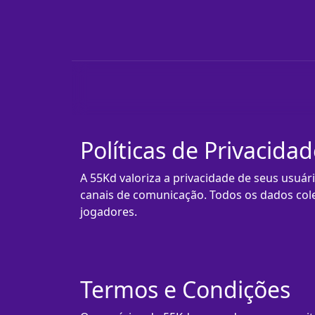
Políticas de Privacida
A 55Kd valoriza a privacidade de seus usuá
canais de comunicação. Todos os dados cole
jogadores.
Termos e Condições