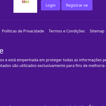
Login
Registrar-se
Políticas de Privacidade
Termos e Condições
Sitemap
de
rios e está empenhada em proteger todas as informações p
tados são utilizados exclusivamente para fins de melhoria