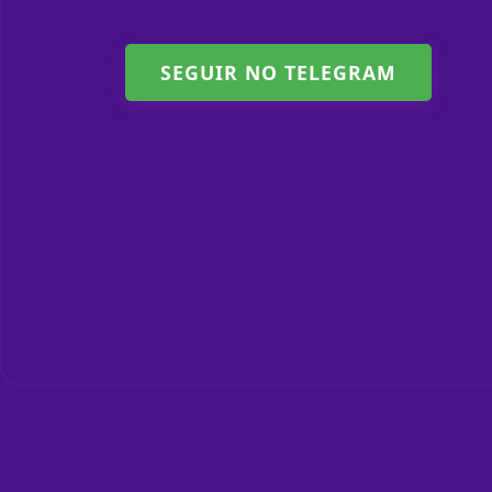
SEGUIR NO TELEGRAM