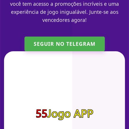
você tem acesso a promoções incríveis e uma
experiência de jogo inigualável. Junte-se aos
vencedores agora!
SEGUIR NO TELEGRAM