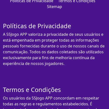
Políticas de Privacidade
Termos e Condições
Sitemap
Políticas de Privacidade
A 55Jogo APP valoriza a privacidade de seus usuários e
está empenhada em proteger todas as informações
pessoais fornecidas durante o uso de nossos canais de
comunicação. Todos os dados coletados são utilizados
exclusivamente para fins de melhoria contínua da
experiência de nossos jogadores.
Termos e Condições
Os usuários da 55Jogo APP concordam em respeitar
todas as regras e regulamentos estabelecidos. É