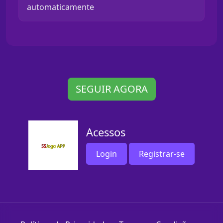
automaticamente
SEGUIR AGORA
Acessos
Login
Registrar-se