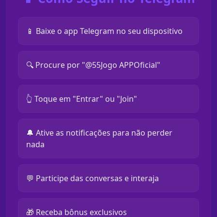
📱 Baixe o app Telegram no seu dispositivo
🔍 Procure por "@55Jogo APPOficial"
👆 Toque em "Entrar" ou "Join"
🔔 Ative as notificações para não perder
nada
💬 Participe das conversas e interaja
🎁 Receba bônus exclusivos