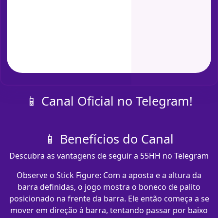
📱 Canal Oficial no Telegram!
📱 Benefícios do Canal
Descubra as vantagens de seguir a 55HH no Telegram
Observe o Stick Figure: Com a aposta e a altura da
barra definidas, o jogo mostra o boneco de palito
posicionado na frente da barra. Ele então começa a se
mover em direção à barra, tentando passar por baixo