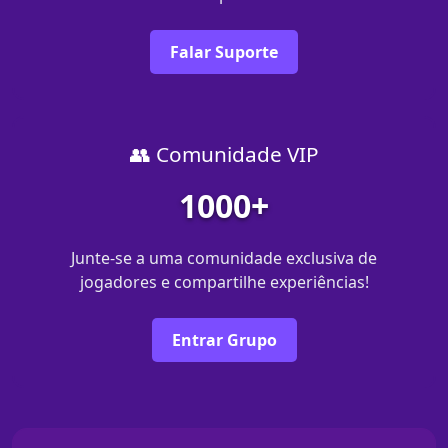
Falar Suporte
👥 Comunidade VIP
1000+
Junte-se a uma comunidade exclusiva de
jogadores e compartilhe experiências!
Entrar Grupo