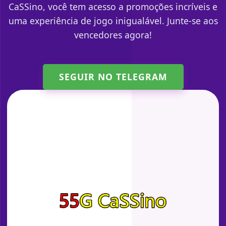
CaSSino, você tem acesso a promoções incríveis e
uma experiência de jogo inigualável. Junte-se aos
vencedores agora!
SEGUIR NO TELEGRAM