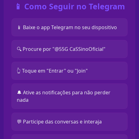
📱 Como Seguir no Telegram
📱 Baixe o app Telegram no seu dispositivo
🔍 Procure por "@55G CaSSinoOficial"
👆 Toque em "Entrar" ou "Join"
🔔 Ative as notificações para não perder
nada
💬 Participe das conversas e interaja