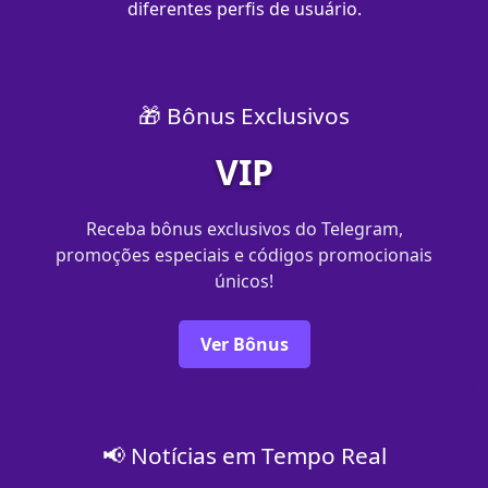
diferentes perfis de usuário.
🎁 Bônus Exclusivos
VIP
Receba bônus exclusivos do Telegram,
promoções especiais e códigos promocionais
únicos!
Ver Bônus
📢 Notícias em Tempo Real