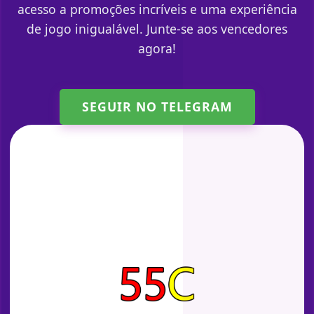
acesso a promoções incríveis e uma experiência
de jogo inigualável. Junte-se aos vencedores
agora!
SEGUIR NO TELEGRAM