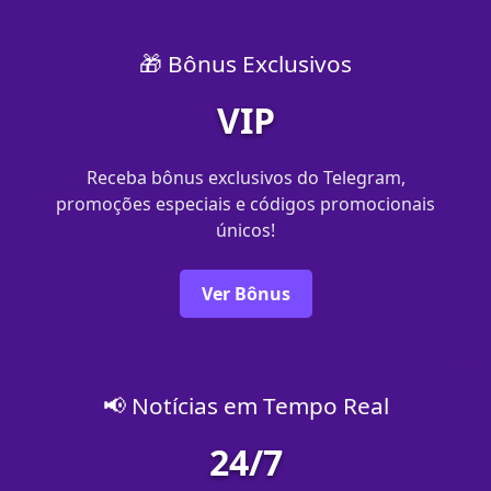
🎁 Bônus Exclusivos
VIP
Receba bônus exclusivos do Telegram,
promoções especiais e códigos promocionais
únicos!
Ver Bônus
📢 Notícias em Tempo Real
24/7