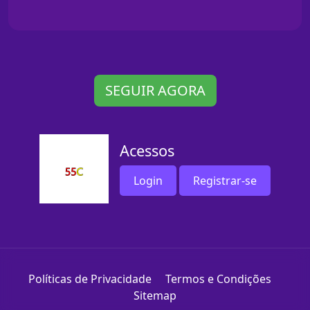
SEGUIR AGORA
Acessos
Login
Registrar-se
Políticas de Privacidade
Termos e Condições
Sitemap