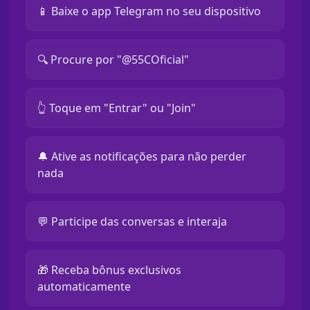
📱 Baixe o app Telegram no seu dispositivo
🔍 Procure por "@55COficial"
👆 Toque em "Entrar" ou "Join"
🔔 Ative as notificações para não perder
nada
💬 Participe das conversas e interaja
🎁 Receba bônus exclusivos
automaticamente