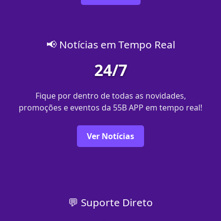
📢 Notícias em Tempo Real
24/7
Fique por dentro de todas as novidades,
promoções e eventos da 55B APP em tempo real!
Ver Notícias
💬 Suporte Direto