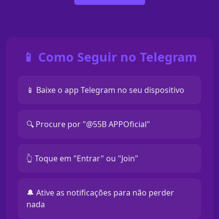
📱 Como Seguir no Telegram
📱 Baixe o app Telegram no seu dispositivo
🔍 Procure por "@55B APPOficial"
👆 Toque em "Entrar" ou "Join"
🔔 Ative as notificações para não perder
nada