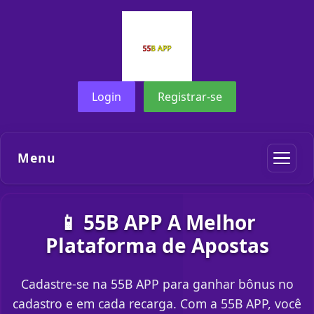
Login
Registrar-se
Menu
📱 55B APP A Melhor
Plataforma de Apostas
Cadastre-se na 55B APP para ganhar bônus no
cadastro e em cada recarga. Com a 55B APP, você