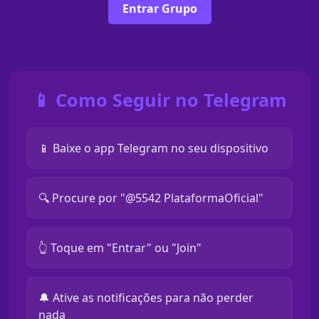
Entrar Grupo
📱 Como Seguir no Telegram
📱 Baixe o app Telegram no seu dispositivo
🔍 Procure por "@5542 PlataformaOficial"
👆 Toque em "Entrar" ou "Join"
🔔 Ative as notificações para não perder
nada