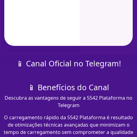
📱 Canal Oficial no Telegram!
📱 Benefícios do Canal
Descubra as vantagens de seguir a 5542 Plataforma no
Telegram
O carregamento rápido da 5542 Plataforma é resultado
de otimizações técnicas avançadas que minimizam o
tempo de carregamento sem comprometer a qualidade