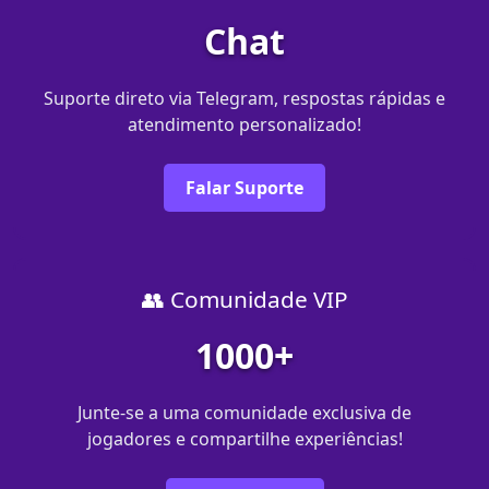
Chat
Suporte direto via Telegram, respostas rápidas e
atendimento personalizado!
Falar Suporte
👥 Comunidade VIP
1000+
Junte-se a uma comunidade exclusiva de
jogadores e compartilhe experiências!