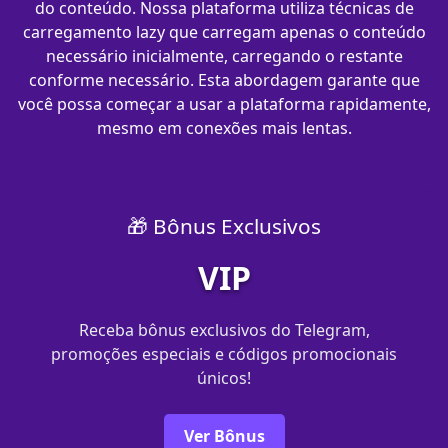
do conteúdo. Nossa plataforma utiliza técnicas de
carregamento lazy que carregam apenas o conteúdo
necessário inicialmente, carregando o restante
conforme necessário. Esta abordagem garante que
você possa começar a usar a plataforma rapidamente,
mesmo em conexões mais lentas.
🎁 Bônus Exclusivos
VIP
Receba bônus exclusivos do Telegram,
promoções especiais e códigos promocionais
únicos!
Ver Bônus