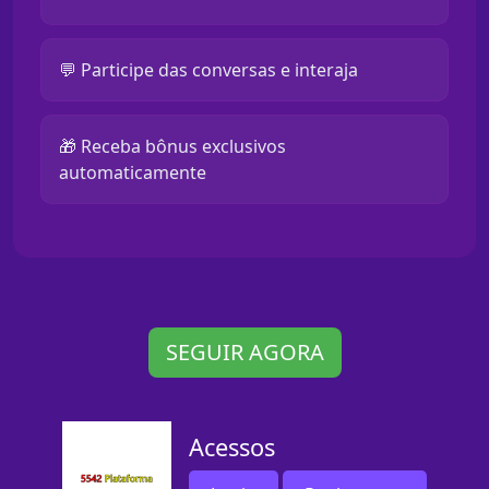
💬 Participe das conversas e interaja
🎁 Receba bônus exclusivos
automaticamente
SEGUIR AGORA
Acessos