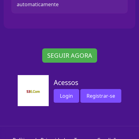
automaticamente
SEGUIR AGORA
Acessos
Login
Registrar-se