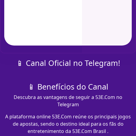
📱 Canal Oficial no Telegram!
📱 Benefícios do Canal
Descubra as vantagens de seguir a 53E.Com no
Telegram
A plataforma online 53E.Com reúne os principais jogos
de apostas, sendo o destino ideal para os fãs do
entretenimento da 53E.Com Brasil .