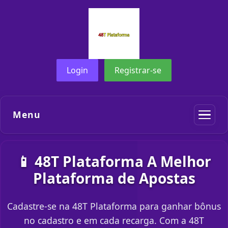
Login
Registrar-se
Menu
📱 48T Plataforma A Melhor
Plataforma de Apostas
Cadastre-se na 48T Plataforma para ganhar bônus
no cadastro e em cada recarga. Com a 48T