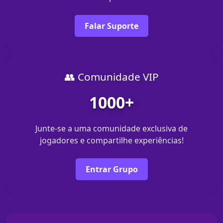
Falar Suporte
👥 Comunidade VIP
1000+
Junte-se a uma comunidade exclusiva de
jogadores e compartilhe experiências!
Entrar Grupo