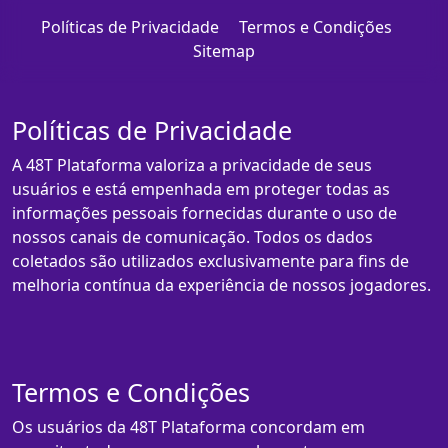
Políticas de Privacidade
Termos e Condições
Sitemap
Políticas de Privacidade
A 48T Plataforma valoriza a privacidade de seus
usuários e está empenhada em proteger todas as
informações pessoais fornecidas durante o uso de
nossos canais de comunicação. Todos os dados
coletados são utilizados exclusivamente para fins de
melhoria contínua da experiência de nossos jogadores.
Termos e Condições
Os usuários da 48T Plataforma concordam em