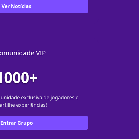
Ver Notícias
Comunidade VIP
1000+
unidade exclusiva de jogadores e
rtilhe experiências!
Entrar Grupo