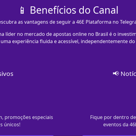
📱 Benefícios do Canal
scubra as vantagens de seguir a 46E Plataforma no Teleg
 líder no mercado de apostas online no Brasil é o investi
 uma experiência fluida e acessível, independentemente do d
sivos
📢 Notí
m, promoções especiais
Fique por dentro d
s únicos!
eventos da 46