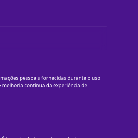
ormações pessoais fornecidas durante o uso
e melhoria contínua da experiência de