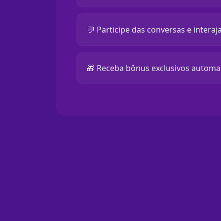
💬 Participe das conversas e interaj
🎁 Receba bônus exclusivos autom