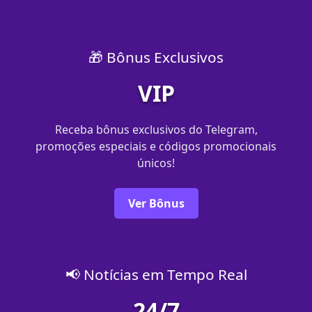
🎁 Bônus Exclusivos
VIP
Receba bônus exclusivos do Telegram,
promoções especiais e códigos promocionais
únicos!
Ver Bônus
📢 Notícias em Tempo Real
24/7