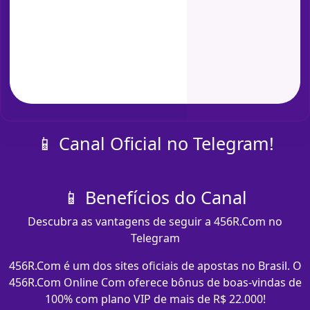
📱 Canal Oficial no Telegram!
📱 Benefícios do Canal
Descubra as vantagens de seguir a 456R.Com no
Telegram
456R.Com é um dos sites oficiais de apostas no Brasil. O
456R.Com Online Com oferece bônus de boas-vindas de
100% com plano VIP de mais de R$ 22.000!