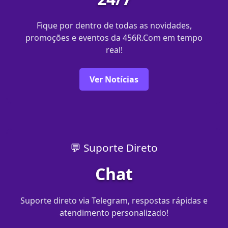
Fique por dentro de todas as novidades,
promoções e eventos da 456R.Com em tempo
real!
Ver Notícias
💬 Suporte Direto
Chat
Suporte direto via Telegram, respostas rápidas e
atendimento personalizado!