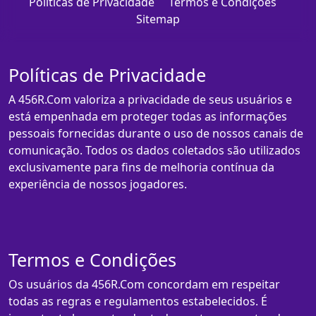
Políticas de Privacidade
Termos e Condições
Sitemap
Políticas de Privacidade
A 456R.Com valoriza a privacidade de seus usuários e
está empenhada em proteger todas as informações
pessoais fornecidas durante o uso de nossos canais de
comunicação. Todos os dados coletados são utilizados
exclusivamente para fins de melhoria contínua da
experiência de nossos jogadores.
Termos e Condições
Os usuários da 456R.Com concordam em respeitar
todas as regras e regulamentos estabelecidos. É