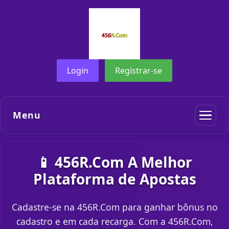
Login
Registrar-se
Menu
📱 456R.Com A Melhor
Plataforma de Apostas
Cadastre-se na 456R.Com para ganhar bônus no
cadastro e em cada recarga. Com a 456R.Com,