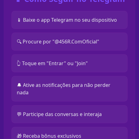
📱 Baixe o app Telegram no seu dispositivo
🔍 Procure por "@456R.ComOficial"
👆 Toque em "Entrar" ou "Join"
🔔 Ative as notificações para não perder
nada
💬 Participe das conversas e interaja
🎁 Receba bônus exclusivos