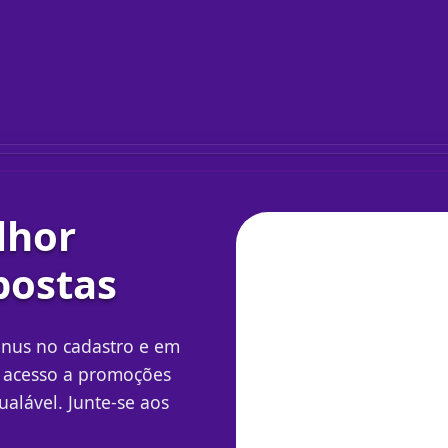
lhor
postas
nus no cadastro e em
 acesso a promoções
ualável. Junte-se aos