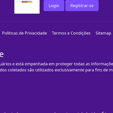
Login
Registrar-se
Políticas de Privacidade
Termos e Condições
Sitemap
de
suários e está empenhada em proteger todas as informaçõe
os coletados são utilizados exclusivamente para fins de m