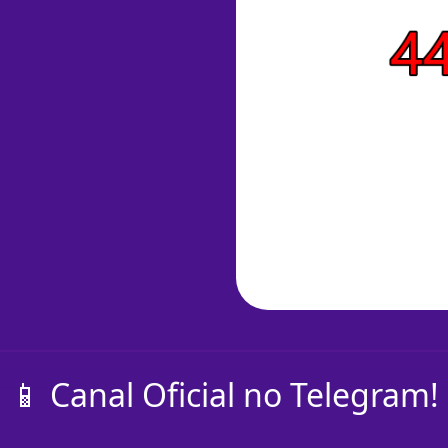
📱 Canal Oficial no Telegram!