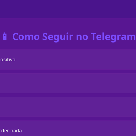
📱 Como Seguir no Telegram
ositivo
erder nada