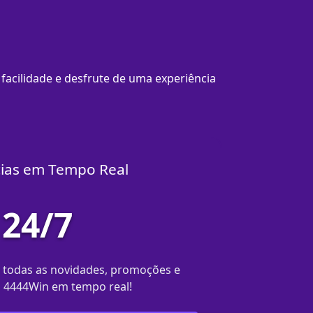
acilidade e desfrute de uma experiência
cias em Tempo Real
24/7
e todas as novidades, promoções e
 4444Win em tempo real!