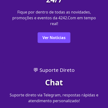
Fique por dentro de todas as novidades,
promoções e eventos da 4242.Com em tempo
real!
Ver Notícias
💬 Suporte Direto
Chat
Suporte direto via Telegram, respostas rápidas e
atendimento personalizado!