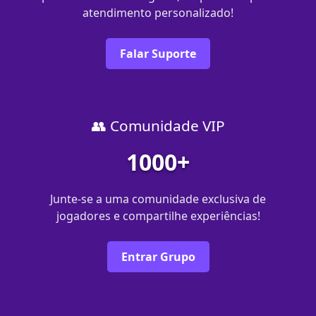
atendimento personalizado!
Falar Suporte
👥 Comunidade VIP
1000+
Junte-se a uma comunidade exclusiva de
jogadores e compartilhe experiências!
Entrar Grupo