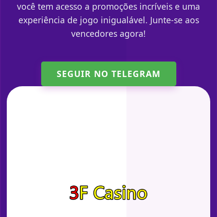
você tem acesso a promoções incríveis e uma
experiência de jogo inigualável. Junte-se aos
vencedores agora!
SEGUIR NO TELEGRAM