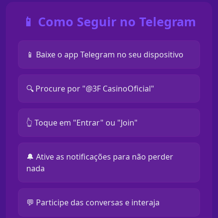
📱 Como Seguir no Telegram
📱 Baixe o app Telegram no seu dispositivo
🔍 Procure por "@3F CasinoOficial"
👆 Toque em "Entrar" ou "Join"
🔔 Ative as notificações para não perder
nada
💬 Participe das conversas e interaja