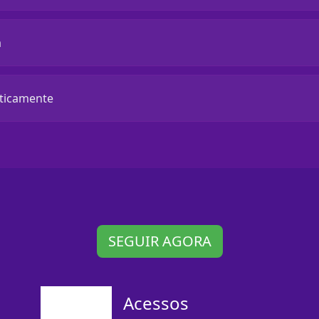
a
aticamente
SEGUIR AGORA
Acessos