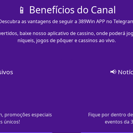
📱 Benefícios do Canal
Descubra as vantagens de seguir a 389Win APP no Telegra
ivertidos, baixe nosso aplicativo de cassino, onde poderá j
níqueis, jogos de pôquer e cassinos ao vivo.
sivos
📢 Notí
m, promoções especiais
Fique por dentro d
s únicos!
eventos da 