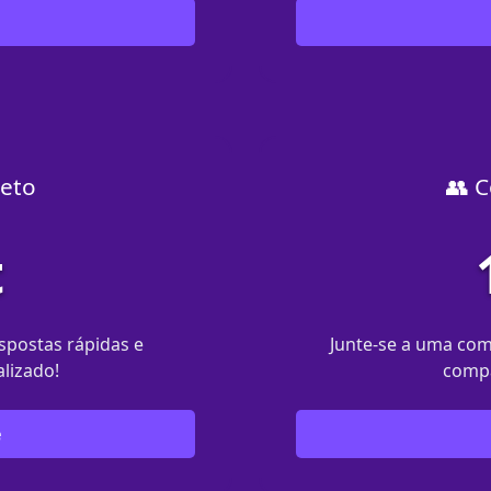
reto
👥 
t
espostas rápidas e
Junte-se a uma com
lizado!
compa
e