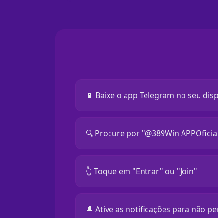
📱 Baixe o app Telegram no seu disp
🔍 Procure por "@389Win APPOficia
👆 Toque em "Entrar" ou "Join"
🔔 Ative as notificações para não p