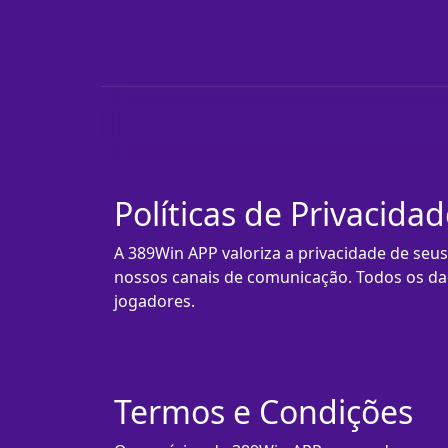
Políticas de Privacida
A 389Win APP valoriza a privacidade de seu
nossos canais de comunicação. Todos os dad
jogadores.
Termos e Condições