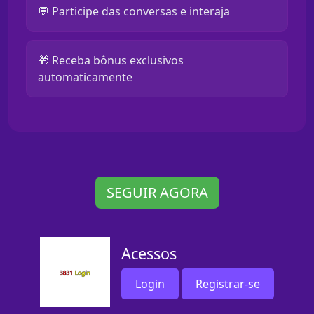
💬 Participe das conversas e interaja
🎁 Receba bônus exclusivos
automaticamente
SEGUIR AGORA
Acessos
Login
Registrar-se