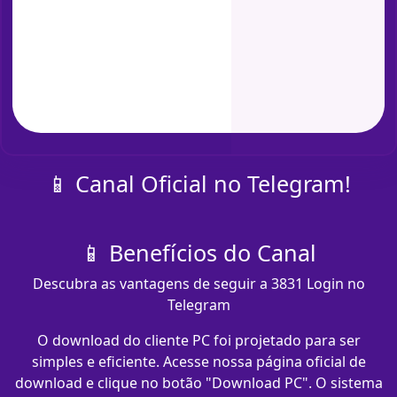
📱 Canal Oficial no Telegram!
📱 Benefícios do Canal
Descubra as vantagens de seguir a 3831 Login no
Telegram
O download do cliente PC foi projetado para ser
simples e eficiente. Acesse nossa página oficial de
download e clique no botão "Download PC". O sistema