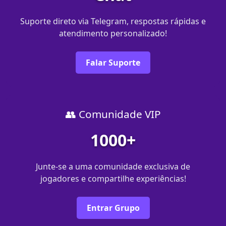
Suporte direto via Telegram, respostas rápidas e
atendimento personalizado!
Falar Suporte
👥 Comunidade VIP
1000+
Junte-se a uma comunidade exclusiva de
jogadores e compartilhe experiências!
Entrar Grupo