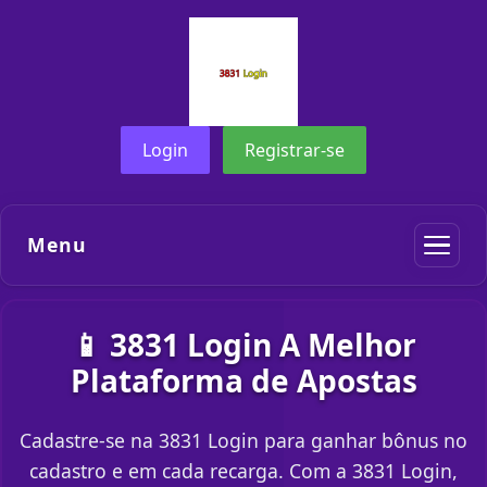
Login
Registrar-se
Menu
📱 3831 Login A Melhor
Plataforma de Apostas
Cadastre-se na 3831 Login para ganhar bônus no
cadastro e em cada recarga. Com a 3831 Login,