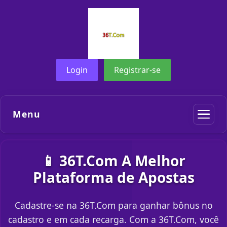
Login
Registrar-se
Menu
📱 36T.Com A Melhor
Plataforma de Apostas
Cadastre-se na 36T.Com para ganhar bônus no
cadastro e em cada recarga. Com a 36T.Com, você