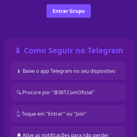
Entrar Grupo
📱 Como Seguir no Telegram
📱 Baixe o app Telegram no seu dispositivo
🔍 Procure por "@36T.ComOficial"
👆 Toque em "Entrar" ou "Join"
🔔 Ative as notificações para não perder