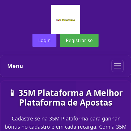
Login
Registrar-se
Menu
📱 35M Plataforma A Melhor
Plataforma de Apostas
Cadastre-se na 35M Plataforma para ganhar
bônus no cadastro e em cada recarga. Com a 35M