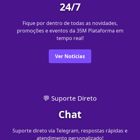
24/7
Fique por dentro de todas as novidades,
promoções e eventos da 35M Plataforma em
tempo real!
Ver Notícias
💬 Suporte Direto
Chat
Suporte direto via Telegram, respostas rápidas e
atendimento personalizado!