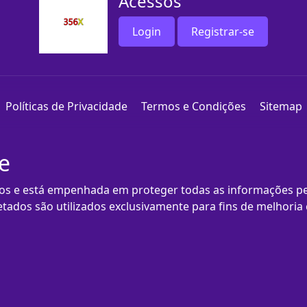
Acessos
Login
Registrar-se
Políticas de Privacidade
Termos e Condições
Sitemap
de
rios e está empenhada em proteger todas as informações p
tados são utilizados exclusivamente para fins de melhoria