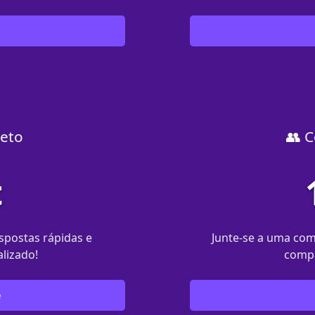
reto
👥 
t
espostas rápidas e
Junte-se a uma com
lizado!
compa
e