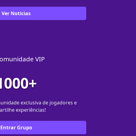
Ver Notícias
Comunidade VIP
1000+
unidade exclusiva de jogadores e
rtilhe experiências!
Entrar Grupo