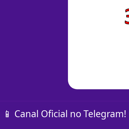
📱 Canal Oficial no Telegram!