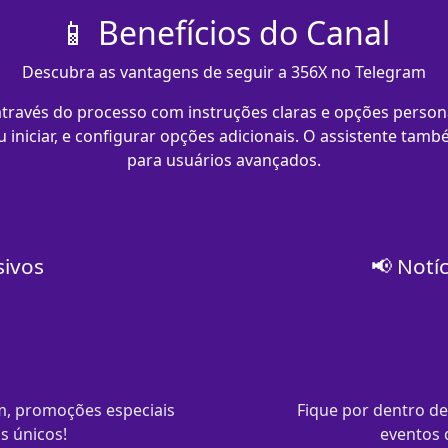
📱 Benefícios do Canal
Descubra as vantagens de seguir a 356X no Telegram
 através do processo com instruções claras e opções persona
u iniciar, e configurar opções adicionais. O assistente tamb
para usuários avançados.
sivos
📢 Notí
m, promoções especiais
Fique por dentro d
s únicos!
eventos 