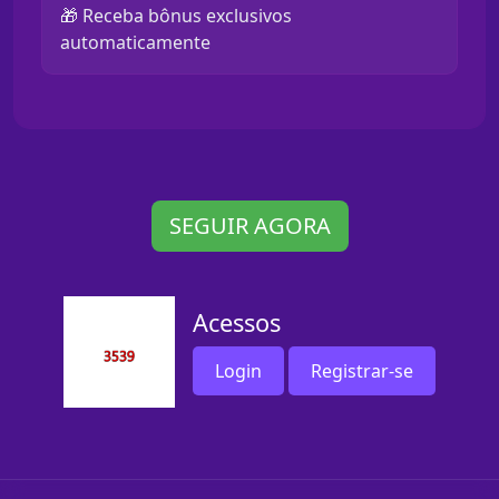
🎁 Receba bônus exclusivos
automaticamente
SEGUIR AGORA
Acessos
Login
Registrar-se