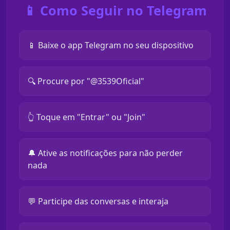
📱 Como Seguir no Telegram
📱 Baixe o app Telegram no seu dispositivo
🔍 Procure por "@3539Oficial"
👆 Toque em "Entrar" ou "Join"
🔔 Ative as notificações para não perder
nada
💬 Participe das conversas e interaja