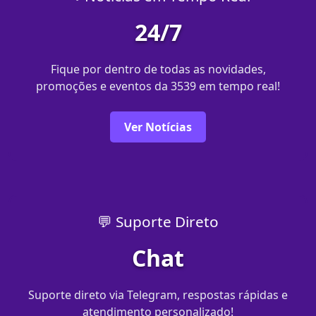
24/7
Fique por dentro de todas as novidades,
promoções e eventos da 3539 em tempo real!
Ver Notícias
💬 Suporte Direto
Chat
Suporte direto via Telegram, respostas rápidas e
atendimento personalizado!