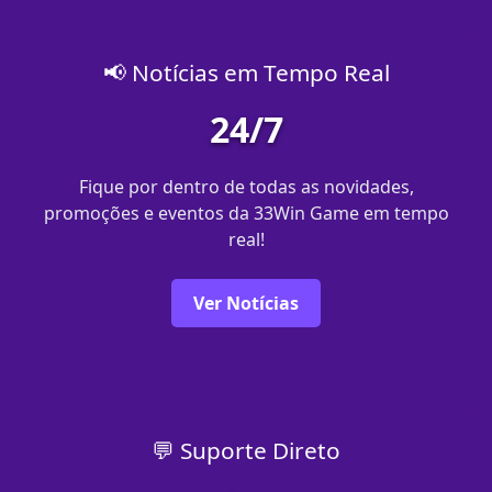
📢 Notícias em Tempo Real
24/7
Fique por dentro de todas as novidades,
promoções e eventos da 33Win Game em tempo
real!
Ver Notícias
💬 Suporte Direto