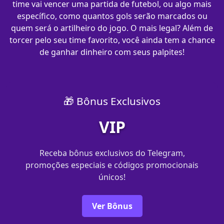
time vai vencer uma partida de futebol, ou algo mais
específico, como quantos gols serão marcados ou
quem será o artilheiro do jogo. O mais legal? Além de
torcer pelo seu time favorito, você ainda tem a chance
de ganhar dinheiro com seus palpites!
🎁 Bônus Exclusivos
VIP
Receba bônus exclusivos do Telegram,
promoções especiais e códigos promocionais
únicos!
Ver Bônus