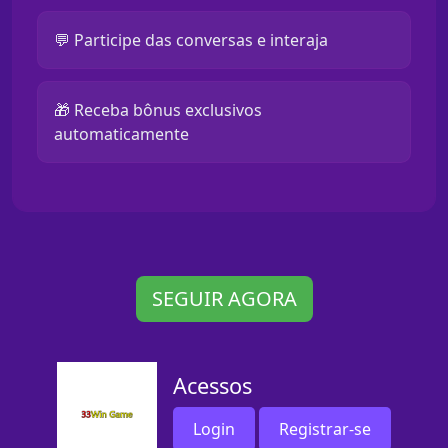
💬 Participe das conversas e interaja
🎁 Receba bônus exclusivos
automaticamente
SEGUIR AGORA
Acessos
Login
Registrar-se