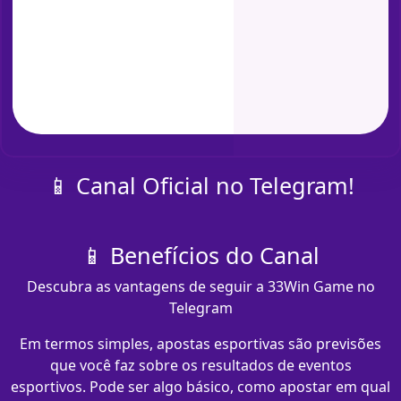
📱 Canal Oficial no Telegram!
📱 Benefícios do Canal
Descubra as vantagens de seguir a 33Win Game no
Telegram
Em termos simples, apostas esportivas são previsões
que você faz sobre os resultados de eventos
esportivos. Pode ser algo básico, como apostar em qual