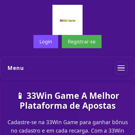
Login
Registrar-se
Menu
📱 33Win Game A Melhor
Plataforma de Apostas
Cadastre-se na 33Win Game para ganhar bônus
no cadastro e em cada recarga. Com a 33Win