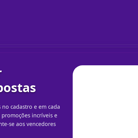
r
postas
 no cadastro e em cada
 promoções incríveis e
unte-se aos vencedores