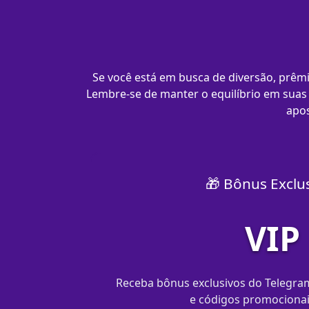
Se você está em busca de diversão, prêmi
Lembre-se de manter o equilíbrio em suas 
apos
🎁 Bônus Exclu
VIP
Receba bônus exclusivos do Telegra
e códigos promocionai