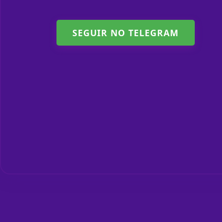
SEGUIR NO TELEGRAM