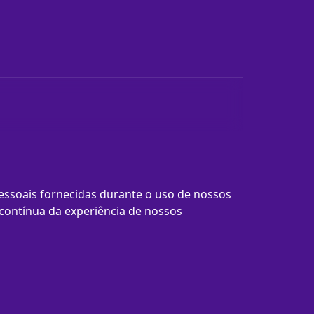
essoais fornecidas durante o uso de nossos
 contínua da experiência de nossos