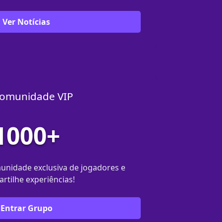
Ver Notícias
Comunidade VIP
1000+
unidade exclusiva de jogadores e
rtilhe experiências!
Entrar Grupo