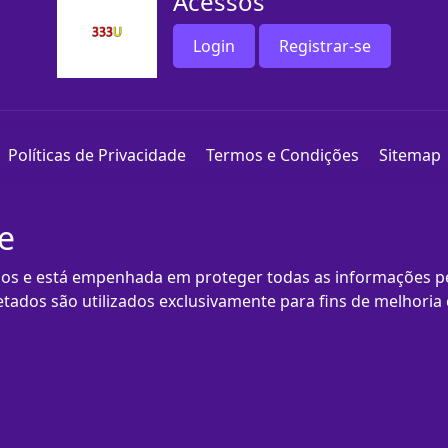
Acessos
Login
Registrar-se
Políticas de Privacidade
Termos e Condições
Sitemap
de
rios e está empenhada em proteger todas as informações p
tados são utilizados exclusivamente para fins de melhoria