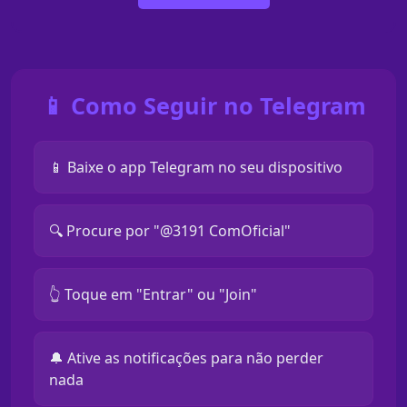
📱 Como Seguir no Telegram
📱 Baixe o app Telegram no seu dispositivo
🔍 Procure por "@3191 ComOficial"
👆 Toque em "Entrar" ou "Join"
🔔 Ative as notificações para não perder
nada