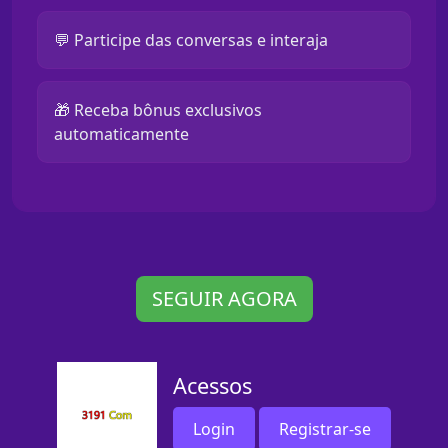
💬 Participe das conversas e interaja
🎁 Receba bônus exclusivos
automaticamente
SEGUIR AGORA
Acessos
Login
Registrar-se