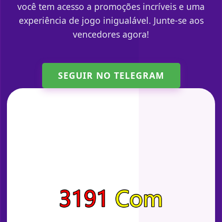
você tem acesso a promoções incríveis e uma
experiência de jogo inigualável. Junte-se aos
vencedores agora!
SEGUIR NO TELEGRAM