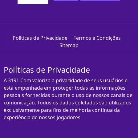
Políticas de Privacidade
Termos e Condições
Sitemap
Políticas de Privacidade
A 3191 Com valoriza a privacidade de seus usuários e
está empenhada em proteger todas as informações
pessoais fornecidas durante o uso de nossos canais de
comunicação. Todos os dados coletados são utilizados
exclusivamente para fins de melhoria contínua da
experiência de nossos jogadores.