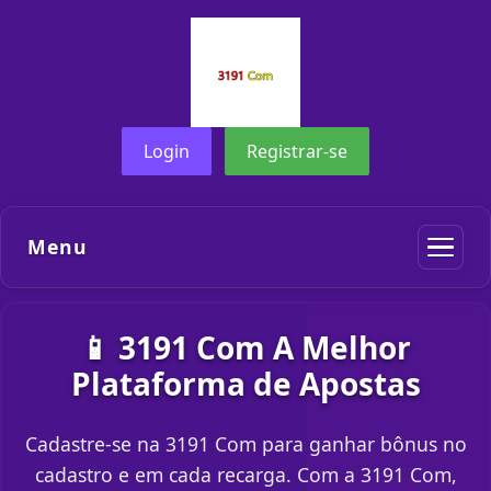
Login
Registrar-se
Menu
📱 3191 Com A Melhor
Plataforma de Apostas
Cadastre-se na 3191 Com para ganhar bônus no
cadastro e em cada recarga. Com a 3191 Com,