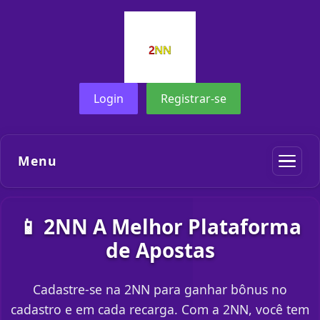
Login
Registrar-se
Menu
📱 2NN A Melhor Plataforma
de Apostas
Cadastre-se na 2NN para ganhar bônus no
cadastro e em cada recarga. Com a 2NN, você tem