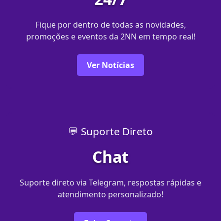
Fique por dentro de todas as novidades,
promoções e eventos da 2NN em tempo real!
Ver Notícias
💬 Suporte Direto
Chat
Suporte direto via Telegram, respostas rápidas e
atendimento personalizado!