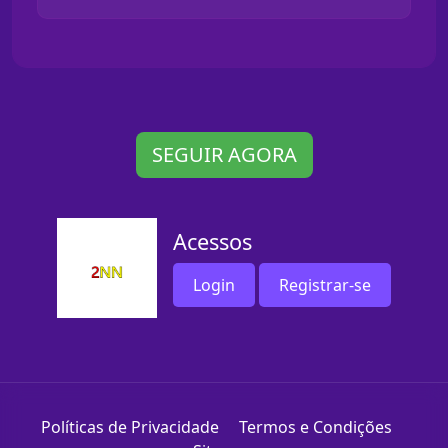
SEGUIR AGORA
Acessos
Login
Registrar-se
Políticas de Privacidade
Termos e Condições