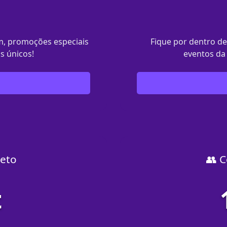
m, promoções especiais
Fique por dentro d
s únicos!
eventos da
reto
👥 
t