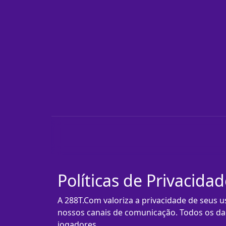
Políticas de Privacida
A 288T.Com valoriza a privacidade de seus 
nossos canais de comunicação. Todos os dad
jogadores.