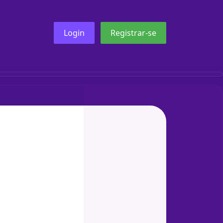
Login
Registrar-se