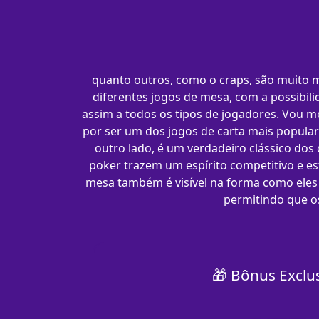
quanto outros, como o craps, são muito 
diferentes jogos de mesa, com a possibil
assim a todos os tipos de jogadores. Vou 
por ser um dos jogos de carta mais popular
outro lado, é um verdadeiro clássico dos
poker trazem um espírito competitivo e es
mesa também é visível na forma como eles
permitindo que o
🎁 Bônus Exclu