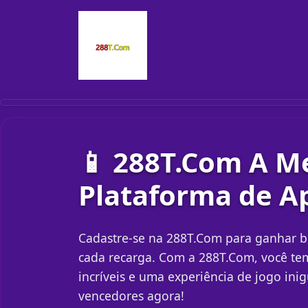
📱 288T.Com A M
Plataforma de A
Cadastre-se na 288T.Com para ganhar b
cada recarga. Com a 288T.Com, você te
incríveis e uma experiência de jogo inig
vencedores agora!