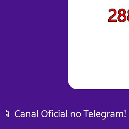
📱 Canal Oficial no Telegram!