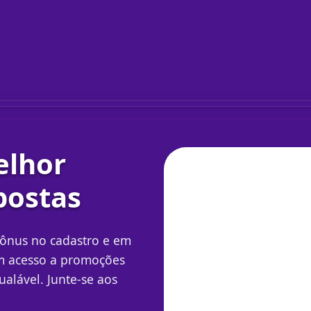
elhor
postas
ônus no cadastro e em
m acesso a promoções
ualável. Junte-se aos