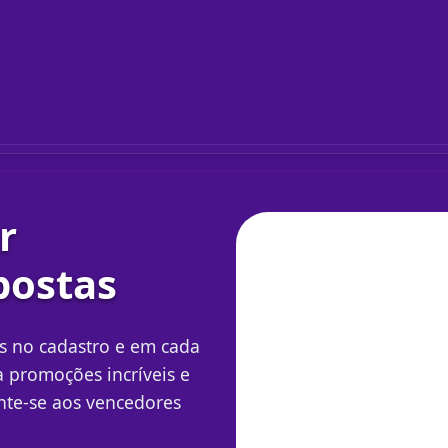
r
postas
s no cadastro e em cada
 promoções incríveis e
unte-se aos vencedores