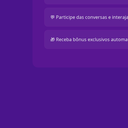
💬 Participe das conversas e interaj
🎁 Receba bônus exclusivos autom