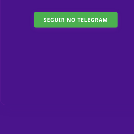
SEGUIR NO TELEGRAM