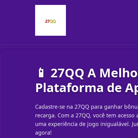
📱 27QQ A Melho
Plataforma de A
Cadastre-se na 27QQ para ganhar bônu
recarga. Com a 27QQ, você tem acesso a
uma experiência de jogo inigualável. J
agora!