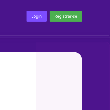
Login
Registrar-se