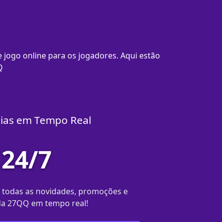
 jogo online para os jogadores. Aqui estão
Q
cias em Tempo Real
24/7
e todas as novidades, promoções e
da 27QQ em tempo real!