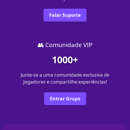
Falar Suporte
👥 Comunidade VIP
1000+
Junte-se a uma comunidade exclusiva de
jogadores e compartilhe experiências!
Entrar Grupo