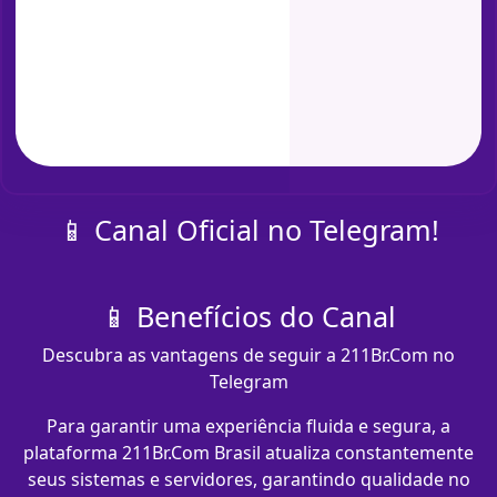
📱 Canal Oficial no Telegram!
📱 Benefícios do Canal
Descubra as vantagens de seguir a 211Br.Com no
Telegram
Para garantir uma experiência fluida e segura, a
plataforma 211Br.Com Brasil atualiza constantemente
seus sistemas e servidores, garantindo qualidade no