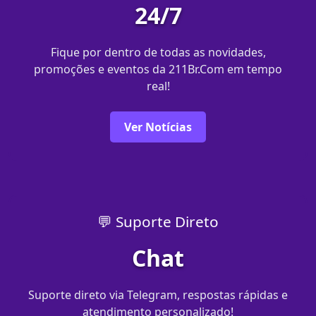
24/7
Fique por dentro de todas as novidades,
promoções e eventos da 211Br.Com em tempo
real!
Ver Notícias
💬 Suporte Direto
Chat
Suporte direto via Telegram, respostas rápidas e
atendimento personalizado!