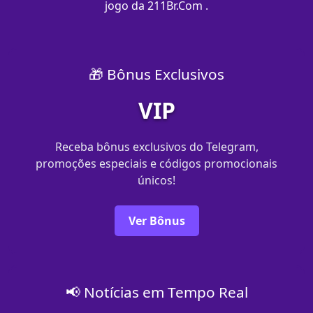
jogo da 211Br.Com .
🎁 Bônus Exclusivos
VIP
Receba bônus exclusivos do Telegram,
promoções especiais e códigos promocionais
únicos!
Ver Bônus
📢 Notícias em Tempo Real