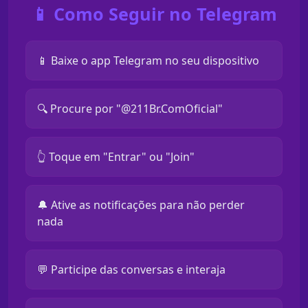
📱 Como Seguir no Telegram
📱 Baixe o app Telegram no seu dispositivo
🔍 Procure por "@211Br.ComOficial"
👆 Toque em "Entrar" ou "Join"
🔔 Ative as notificações para não perder
nada
💬 Participe das conversas e interaja