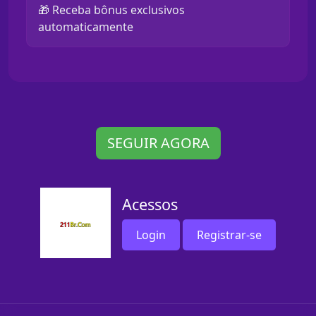
🎁 Receba bônus exclusivos
automaticamente
SEGUIR AGORA
Acessos
Login
Registrar-se