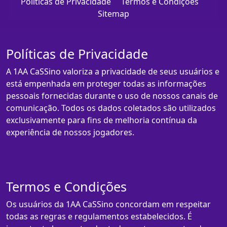
Políticas de Privacidade
Termos e Condições
Sitemap
Políticas de Privacidade
A 1AA CaSSino valoriza a privacidade de seus usuários e
está empenhada em proteger todas as informações
pessoais fornecidas durante o uso de nossos canais de
comunicação. Todos os dados coletados são utilizados
exclusivamente para fins de melhoria contínua da
experiência de nossos jogadores.
Termos e Condições
Os usuários da 1AA CaSSino concordam em respeitar
todas as regras e regulamentos estabelecidos. É