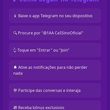
📱 Baixe o app Telegram no seu dispositivo
🔍 Procure por "@1AA CaSSinoOficial"
👆 Toque em "Entrar" ou "Join"
🔔 Ative as notificações para não perder
nada
💬 Participe das conversas e interaja
🎁 Receba bônus exclusivos