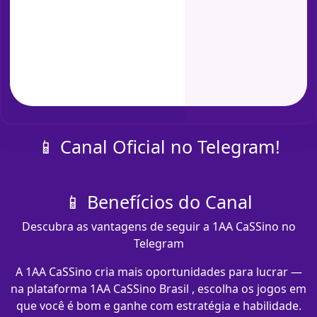
📱 Canal Oficial no Telegram!
📱 Benefícios do Canal
Descubra as vantagens de seguir a 1AA CaSSino no
Telegram
A 1AA CaSSino cria mais oportunidades para lucrar —
na plataforma 1AA CaSSino Brasil , escolha os jogos em
que você é bom e ganhe com estratégia e habilidade.