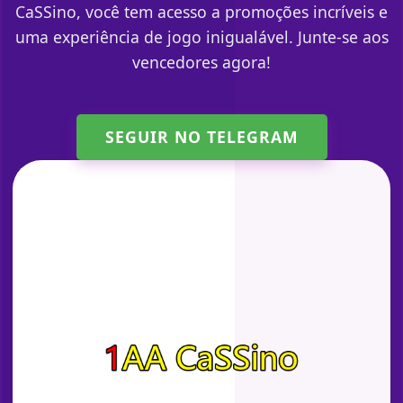
CaSSino, você tem acesso a promoções incríveis e
uma experiência de jogo inigualável. Junte-se aos
vencedores agora!
SEGUIR NO TELEGRAM