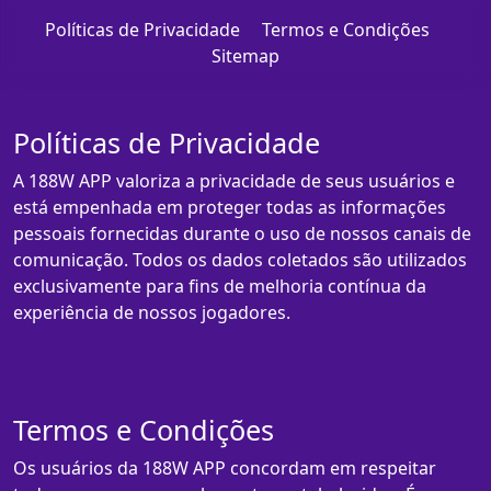
Políticas de Privacidade
Termos e Condições
Sitemap
Políticas de Privacidade
A 188W APP valoriza a privacidade de seus usuários e
está empenhada em proteger todas as informações
pessoais fornecidas durante o uso de nossos canais de
comunicação. Todos os dados coletados são utilizados
exclusivamente para fins de melhoria contínua da
experiência de nossos jogadores.
Termos e Condições
Os usuários da 188W APP concordam em respeitar