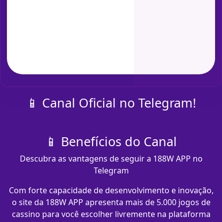
📱 Canal Oficial no Telegram!
📱 Benefícios do Canal
Descubra as vantagens de seguir a 188W APP no
Telegram
Com forte capacidade de desenvolvimento e inovação,
o site da 188W APP apresenta mais de 5.000 jogos de
cassino para você escolher livremente na plataforma