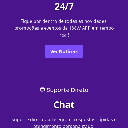
24/7
Fique por dentro de todas as novidades,
promoções e eventos da 188W APP em tempo
real!
Ver Notícias
💬 Suporte Direto
Chat
Suporte direto via Telegram, respostas rápidas e
atendimento personalizado!