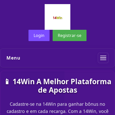
Login
Registrar-se
Menu
📱 14Win A Melhor Plataforma
de Apostas
Cadastre-se na 14Win para ganhar bônus no
cadastro e em cada recarga. Com a 14Win, você