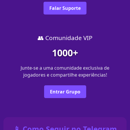
Falar Suporte
👥 Comunidade VIP
1000+
Junte-se a uma comunidade exclusiva de
jogadores e compartilhe experiências!
Entrar Grupo
📱 Como Seguir no Telegram