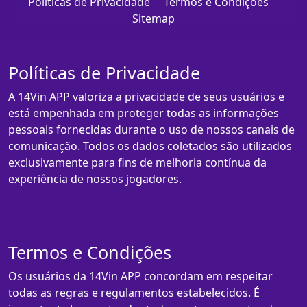
Políticas de Privacidade
Termos e Condições
Sitemap
Políticas de Privacidade
A 14Vin APP valoriza a privacidade de seus usuários e
está empenhada em proteger todas as informações
pessoais fornecidas durante o uso de nossos canais de
comunicação. Todos os dados coletados são utilizados
exclusivamente para fins de melhoria contínua da
experiência de nossos jogadores.
Termos e Condições
Os usuários da 14Vin APP concordam em respeitar
todas as regras e regulamentos estabelecidos. É