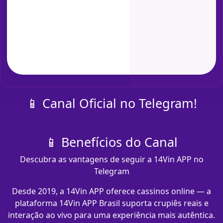
📱 Canal Oficial no Telegram!
📱 Benefícios do Canal
Descubra as vantagens de seguir a 14Vin APP no
Telegram
Desde 2019, a 14Vin APP oferece cassinos online — a
plataforma 14Vin APP Brasil suporta crupiês reais e
interação ao vivo para uma experiência mais autêntica.