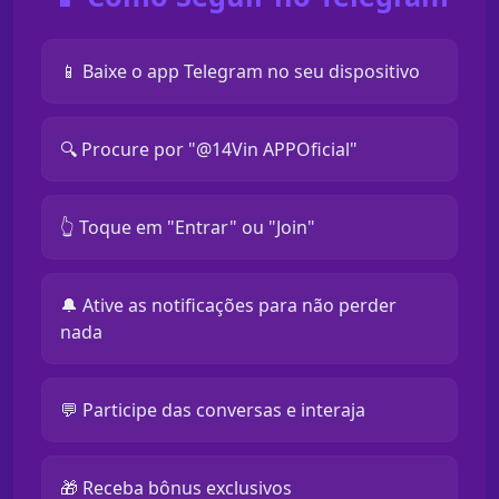
📱 Baixe o app Telegram no seu dispositivo
🔍 Procure por "@14Vin APPOficial"
👆 Toque em "Entrar" ou "Join"
🔔 Ative as notificações para não perder
nada
💬 Participe das conversas e interaja
🎁 Receba bônus exclusivos