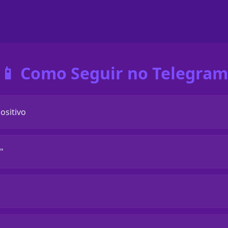
📱 Como Seguir no Telegram
ositivo
"