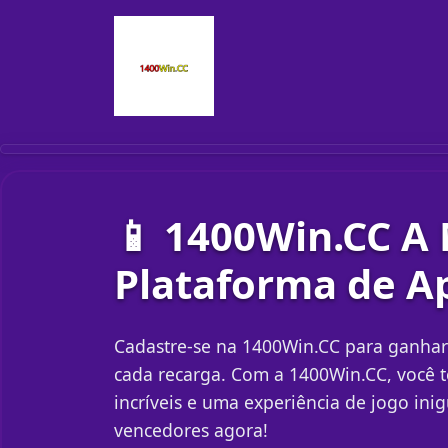
📱 1400Win.CC A
Plataforma de A
Cadastre-se na 1400Win.CC para ganhar
cada recarga. Com a 1400Win.CC, você 
incríveis e uma experiência de jogo inig
vencedores agora!