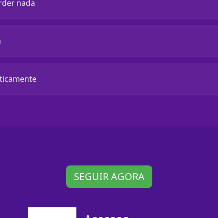
erder nada
a
aticamente
SEGUIR AGORA