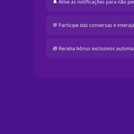
🔔 Ative as notificações para não p
💬 Participe das conversas e interaj
🎁 Receba bônus exclusivos autom