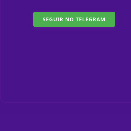
SEGUIR NO TELEGRAM