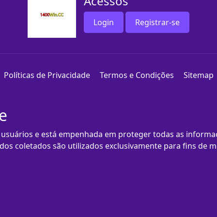
Acessos
Login
Registrar-se
Políticas de Privacidade
Termos e Condições
Sitemap
de
s usuários e está empenhada em proteger todas as informa
os coletados são utilizados exclusivamente para fins de m