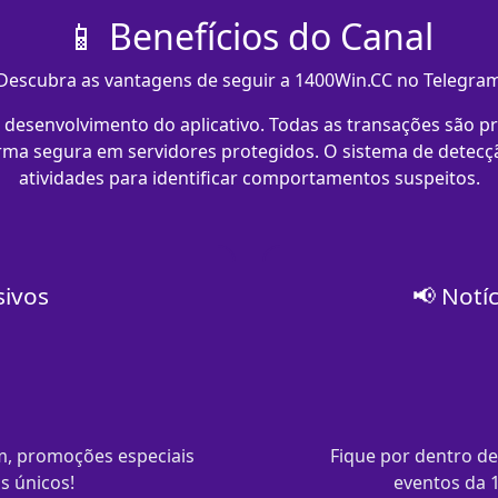
📱 Benefícios do Canal
Descubra as vantagens de seguir a 1400Win.CC no Telegra
desenvolvimento do aplicativo. Todas as transações são prot
ma segura em servidores protegidos. O sistema de detec
atividades para identificar comportamentos suspeitos.
sivos
📢 Notí
m, promoções especiais
Fique por dentro d
s únicos!
eventos da 