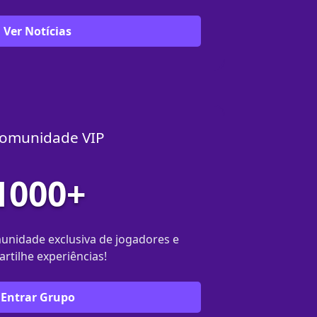
Ver Notícias
Comunidade VIP
1000+
unidade exclusiva de jogadores e
rtilhe experiências!
Entrar Grupo