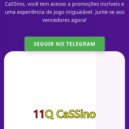
CaSSino, você tem acesso a promoções incríveis e
uma experiência de jogo inigualável. Junte-se aos
vencedores agora!
SEGUIR NO TELEGRAM