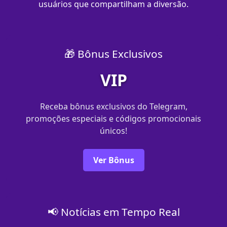
usuários que compartilham a diversão.
🎁 Bônus Exclusivos
VIP
Receba bônus exclusivos do Telegram,
promoções especiais e códigos promocionais
únicos!
Ver Bônus
📢 Notícias em Tempo Real