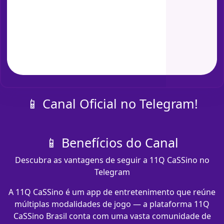
📱 Canal Oficial no Telegram!
📱 Benefícios do Canal
Descubra as vantagens de seguir a 11Q CaSSino no
Telegram
A 11Q CaSSino é um app de entretenimento que reúne
múltiplas modalidades de jogo — a plataforma 11Q
CaSSino Brasil conta com uma vasta comunidade de