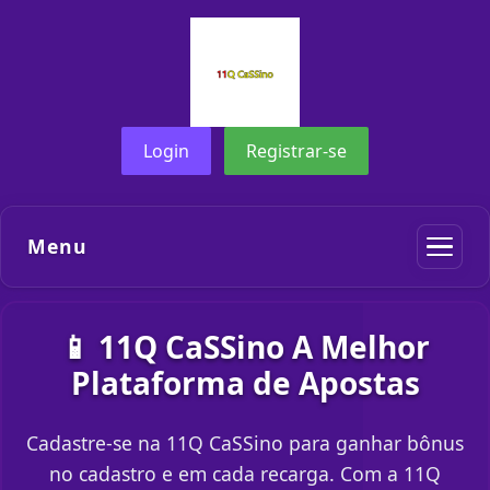
Login
Registrar-se
Menu
📱 11Q CaSSino A Melhor
Plataforma de Apostas
Cadastre-se na 11Q CaSSino para ganhar bônus
no cadastro e em cada recarga. Com a 11Q