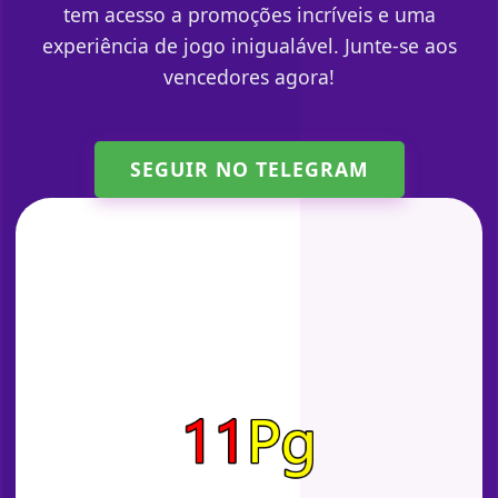
tem acesso a promoções incríveis e uma
experiência de jogo inigualável. Junte-se aos
vencedores agora!
SEGUIR NO TELEGRAM