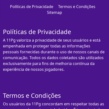
Políticas de Privacidade
Termos e Condições
Sitemap
Políticas de Privacidade
A 11Pg valoriza a privacidade de seus usuários e está
empenhada em proteger todas as informações
pessoais fornecidas durante o uso de nossos canais de
comunicação. Todos os dados coletados são utilizados
exclusivamente para fins de melhoria contínua da
experiência de nossos jogadores.
Termos e Condições
Os usuários da 11Pg concordam em respeitar todas as