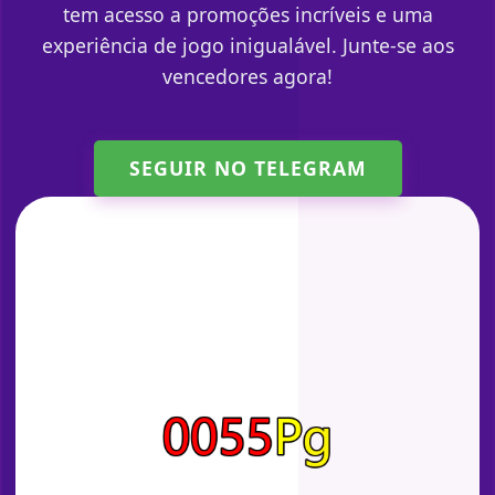
tem acesso a promoções incríveis e uma
experiência de jogo inigualável. Junte-se aos
vencedores agora!
SEGUIR NO TELEGRAM