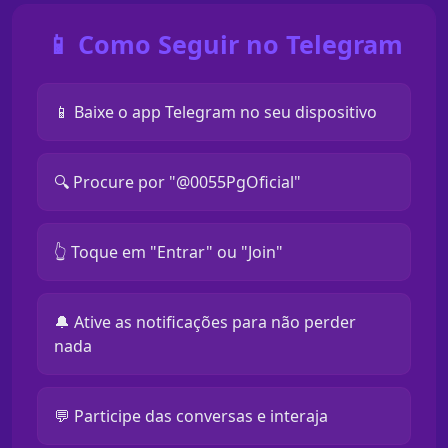
📱 Como Seguir no Telegram
📱 Baixe o app Telegram no seu dispositivo
🔍 Procure por "@0055PgOficial"
👆 Toque em "Entrar" ou "Join"
🔔 Ative as notificações para não perder
nada
💬 Participe das conversas e interaja