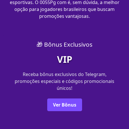
esportivas. O 0055Pg com​ é, sem dúvida, a melhor
opção para jogadores brasileiros que buscam
promoções vantajosas.
🎁 Bônus Exclusivos
VIP
Receba bônus exclusivos do Telegram,
promoções especiais e códigos promocionais
únicos!
Ver Bônus